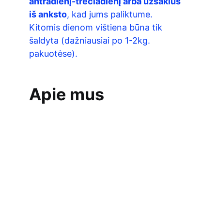
antradienį-trečiadienį arba užsakius 
iš anksto
, kad jums paliktume. 
Kitomis dienom vištiena būna tik 
šaldyta (dažniausiai po 1-2kg. 
pakuotėse).
Apie mus