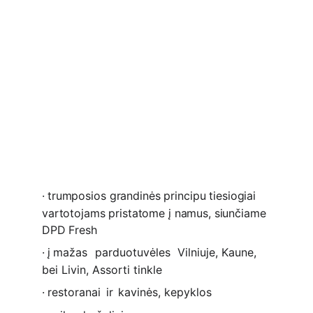
·
trumposios
grandinės
principu
tiesiogiai 
vartotojams pristatome į namus, siunčiame 
DPD Fresh
·
į
 mažas
parduotuvėles
Vilniuje, Kaune,  
bei Livin, Assorti tinkle
·
restoranai
ir
kavinės, kepyklos 