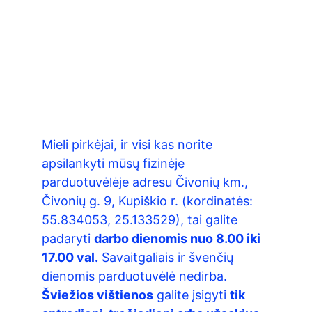
iš Kazlauskų šeimos ūkio
Mieli pirkėjai, ir visi kas norite 
apsilankyti mūsų fizinėje 
parduotuvėlėje adresu Čivonių km., 
Čivonių g. 9, Kupiškio r. (kordinatės: 
55.834053, 25.133529), tai galite 
padaryti 
darbo dienomis nuo 8.00 iki 
17.00 val.
 Savaitgaliais ir švenčių 
dienomis parduotuvėlė nedirba. 
Šviežios vištienos
 galite įsigyti 
tik 