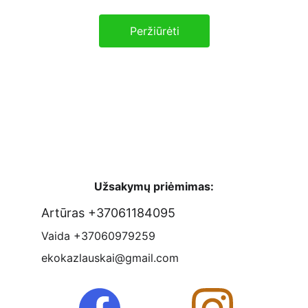
Peržiūrėti
Užsakymų priėmimas:
Artūras +37061184095
Vaida +37060979259
ekokazlauskai@gmail.com