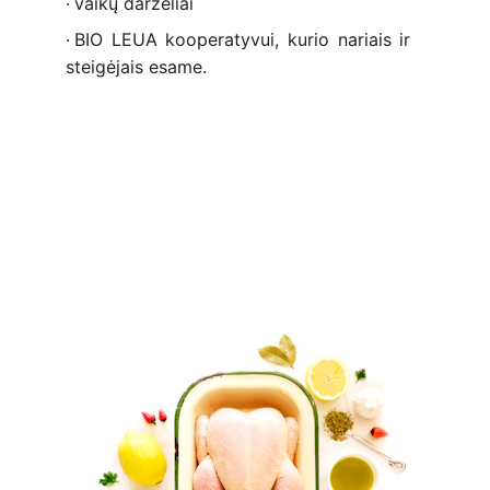
·
vaikų
darželiai
·
BIO
LEUA
kooperatyvui,
kurio
nariais
ir 
steigėjais esame.
Produktai