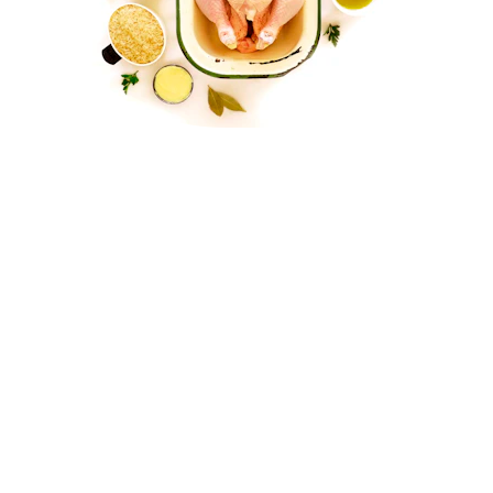
Šviežia atvėsinta 
ekologiška vištiena 
ir produktai